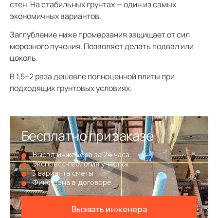
стен. На стабильных грунтах — один из самых
экономичных вариантов.
Заглубление ниже промерзания защищает от сил
морозного пучения. Позволяет делать подвал или
цоколь.
В 1,5–2 раза дешевле полноценной плиты при
подходящих грунтовых условиях.
Бесплатно при заказе
Выезд инженера за 24 часа
Экспресс-геология участка
3 варианта сметы
Фикс-цена в договоре
Вызвать инженера